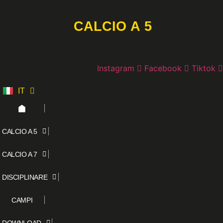
Vai
al
CALCIO A 5
contenuto
Instagram
Facebook
Tiktok
IT
ES
CALCIO A 5
CALCIO A 7
DISCIPLINARE
CAMPI
DOWNLOAD