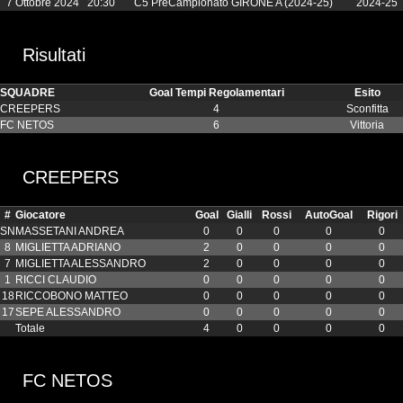
7 Ottobre 2024
20:30
C5 PreCampionato GIRONE A (2024-25)
2024-25
Risultati
SQUADRE
Goal Tempi Regolamentari
Esito
CREEPERS
4
Sconfitta
FC NETOS
6
Vittoria
CREEPERS
#
Giocatore
Goal
Gialli
Rossi
AutoGoal
Rigori
SN
MASSETANI ANDREA
0
0
0
0
0
8
MIGLIETTA ADRIANO
2
0
0
0
0
7
MIGLIETTA ALESSANDRO
2
0
0
0
0
1
RICCI CLAUDIO
0
0
0
0
0
18
RICCOBONO MATTEO
0
0
0
0
0
17
SEPE ALESSANDRO
0
0
0
0
0
Totale
4
0
0
0
0
FC NETOS