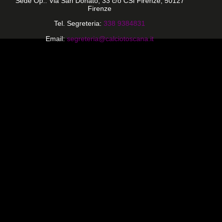
Sede Op.: Via San Donato, 33 c/o CSI Firenze, 50127
Firenze
Tel. Segreteria:
338 9384831
Email:
segreteria@calciotoscana.it