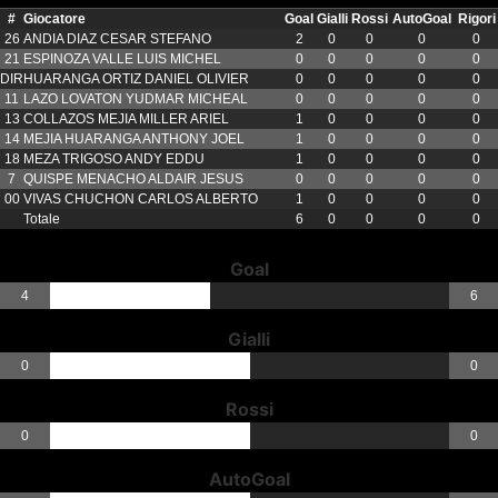
#
Giocatore
Goal
Gialli
Rossi
AutoGoal
Rigori
26
ANDIA DIAZ CESAR STEFANO
2
0
0
0
0
21
ESPINOZA VALLE LUIS MICHEL
0
0
0
0
0
DIR
HUARANGA ORTIZ DANIEL OLIVIER
0
0
0
0
0
11
LAZO LOVATON YUDMAR MICHEAL
0
0
0
0
0
13
COLLAZOS MEJIA MILLER ARIEL
1
0
0
0
0
14
MEJIA HUARANGA ANTHONY JOEL
1
0
0
0
0
18
MEZA TRIGOSO ANDY EDDU
1
0
0
0
0
7
QUISPE MENACHO ALDAIR JESUS
0
0
0
0
0
00
VIVAS CHUCHON CARLOS ALBERTO
1
0
0
0
0
Totale
6
0
0
0
0
Goal
4
6
Gialli
0
0
Rossi
0
0
AutoGoal