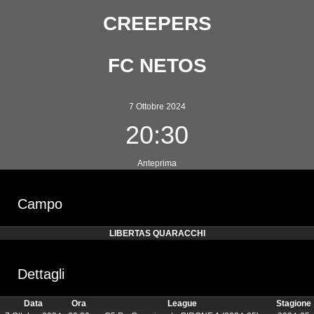
CREEPERS
FC NETOS
7 Ottobre 2024
20:30
Anteprima
Campo
LIBERTAS QUARACCHI
Dettagli
Data
Ora
League
Stagione