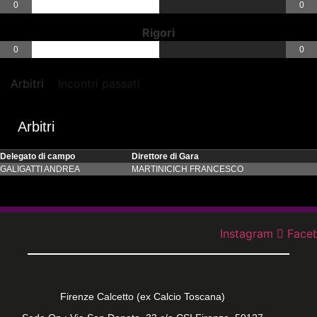
0
0
Rigori
0
0
Arbitri
Incontri passati
Arbitri
Delegato di campo
Direttore di Gara
GALIGATTI ANDREA
MARTINICICH FRANCESCO
Instagram
Face
Firenze Calcetto (ex Calcio Toscana)