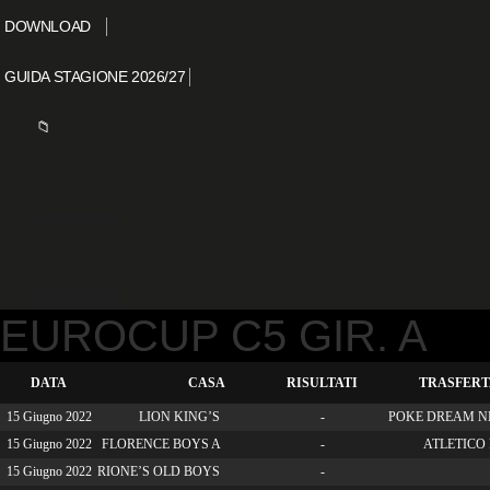
DOWNLOAD
GUIDA STAGIONE 2026/27
📁
EUROCUP C5 GIR. A
DATA
CASA
RISULTATI
TRASFERT
15 Giugno 2022
LION KING’S
-
POKE DREAM N
15 Giugno 2022
FLORENCE BOYS A
-
ATLETICO 
15 Giugno 2022
RIONE’S OLD BOYS
-