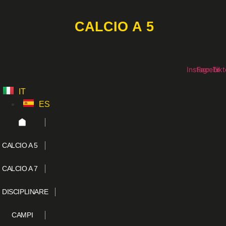
Vai
al
CALCIO A 5
contenuto
Instagram
Faceboo
Tikt
IT
ES
CALCIO A 5
CALCIO A 7
DISCIPLINARE
CAMPI