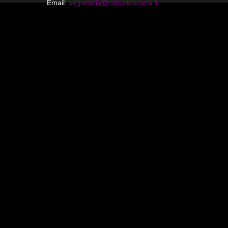
Email:
segreteria@calciotoscana.it