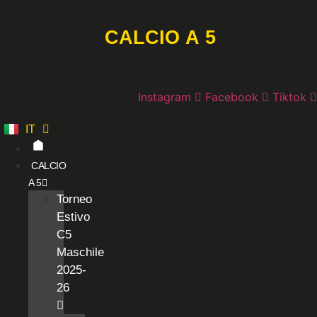
Vai
al
CALCIO A 5
contenuto
Instagram
Facebook
Tiktok
IT
ES
CALCIO
A 5
Torneo
Estivo
C5
Maschile
2025-
26