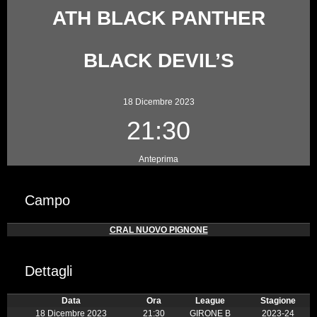
ATH BLACK PANTHER
BLACK DEVIL’S
18 Dicembre 2023
21:30
Anteprima
Campo
CRAL NUOVO PIGNONE
Dettagli
Data
Ora
League
Stagione
18 Dicembre 2023
21:30
GIRONE B
2023-24