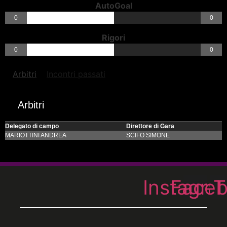
AutoGoal
0
0
Rigori
0
0
Arbitri
Incontri passati
Arbitri
Delegato di campo
Direttore di Gara
MARIOTTINI ANDREA
SCIFO SIMONE
Instagra
Face
T