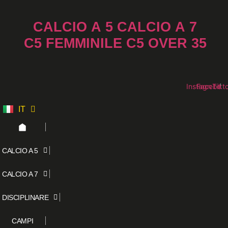
Vai
al
CALCIO A 5
CALCIO A 7
contenuto
C5 FEMMINILE
C5 OVER 35
Instagram
Faceboo
Tikt
IT
ES
CALCIO A 5
CALCIO A 7
DISCIPLINARE
CAMPI