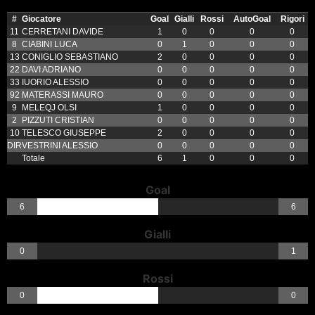
#
Giocatore
Goal
Gialli
Rossi
AutoGoal
Rigori
11
CERRETANI DAVIDE
1
0
0
0
0
8
CIABINI LUCA
0
1
0
0
0
13
CONIGLIO SEBASTIANO
2
0
0
0
0
22
DAVI ADRIANO
0
0
0
0
0
33
IUORIO ALESSIO
0
0
0
0
0
92
MATERASSI MAURO
0
0
0
0
0
9
MELEQJ OLSI
1
0
0
0
0
2
PIZZUTI CRISTIAN
0
0
0
0
0
10
TELESCO GIUSEPPE
2
0
0
0
0
DIR
VESTRINI ALESSIO
0
0
0
0
0
Totale
6
1
0
0
0
Goal
6
6
Gialli
0
1
Rossi
0
0