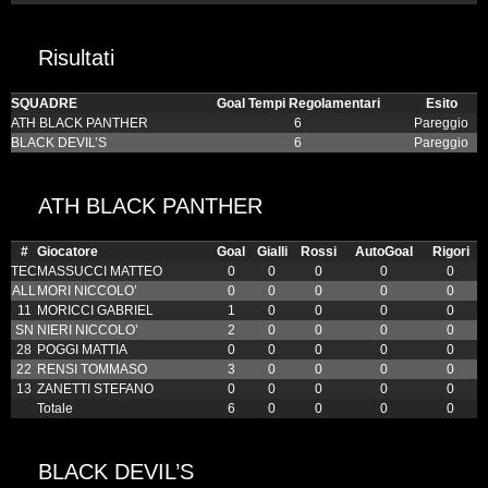
Risultati
SQUADRE
Goal Tempi Regolamentari
Esito
ATH BLACK PANTHER
6
Pareggio
BLACK DEVIL’S
6
Pareggio
ATH BLACK PANTHER
#
Giocatore
Goal
Gialli
Rossi
AutoGoal
Rigori
TEC
MASSUCCI MATTEO
0
0
0
0
0
ALL
MORI NICCOLO’
0
0
0
0
0
11
MORICCI GABRIEL
1
0
0
0
0
SN
NIERI NICCOLO’
2
0
0
0
0
28
POGGI MATTIA
0
0
0
0
0
22
RENSI TOMMASO
3
0
0
0
0
13
ZANETTI STEFANO
0
0
0
0
0
Totale
6
0
0
0
0
BLACK DEVIL’S