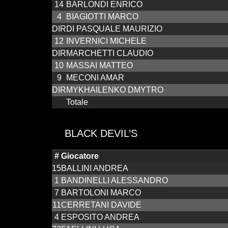
14
BARLONDI ENRICO
4
BIAGIOTTI MARCO
DIR
DI PASQUALE MAURIZIO
12
INVERNICI MICHELE
DIR
MARCHETTI CLAUDIO
10
MASSAI MATTEO
9
MECONI AMAR
DIR
MYKHAILENKO DMYTRO
Totale
BLACK DEVIL’S
#
Giocatore
15
BALLINI ANDREA
1
BANDINELLI ALESSANDRO
7
BARTOLONI MARCO
11
CERRETANI DAVIDE
4
ESPOSITO ANDREA