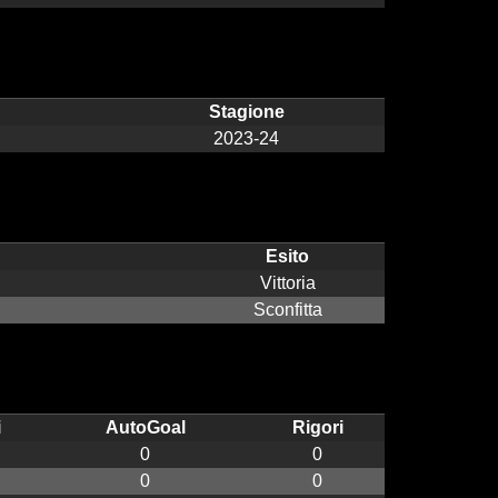
Stagione
2023-24
Esito
Vittoria
Sconfitta
i
AutoGoal
Rigori
0
0
0
0