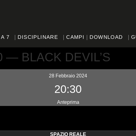
 A 7
DISCIPLINARE
CAMPI
DOWNLOAD
G
0 — BLACK DEVIL’S
28 Febbraio 2024
20:30
Anteprima
SPAZIO REALE