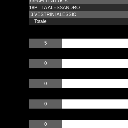
73
FAELLINI LUCA
18
PITTA ALESSANDRO
3
VESTRINI ALESSIO
Totale
5
0
0
0
0