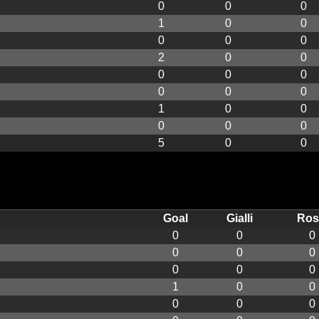
0
0
0
1
0
0
0
0
0
2
0
0
0
0
0
0
0
0
1
0
0
0
0
0
5
0
0
Goal
Gialli
Ros
0
0
0
0
0
0
0
0
0
1
0
0
0
0
0