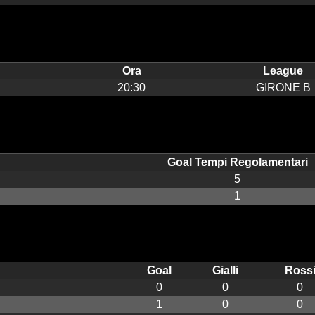
Ora
League
20:30
GIRONE B
Goal Tempi Regolamentari
5
1
Goal
Gialli
Ross
0
0
0
1
0
0