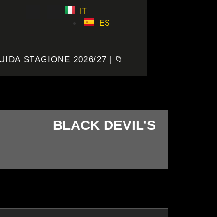
IT
ES
UIDA STAGIONE 2026/27
📁
BLACK DEVIL’S