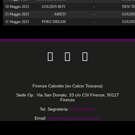
10 Maggio 2023
GOLDEN BOY
-
NEW T
25 Maggio 2023
ARIETI
-
GOLDE
31 Maggio 2023
POKE DREAM
-
GOLDE
Firenze Calcetto (ex Calcio Toscana)
Sede Op.: Via San Donato, 33 c/o CSI Firenze, 50127
Firenze
Tel. Segreteria:
338 9384831
Email:
segreteria@calciotoscana.it