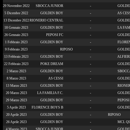
29 Novembre 2022
SBOCCA JUNIOR
-
GOLDE
5 Dicembre 2022
GOLDEN BOY
-
AS CES
13 Dicembre 2022
RIONERIO CENTRAL
-
GOLDE
18 Gennaio 2023
GOLDEN BOY
-
LA FAMI
26 Gennaio 2023
PEPOSI FC
-
GOLDE
1 Febbraio 2023
GOLDEN BOY
-
FLOREN
9 Febbraio 2023
RIPOSO
-
GOLDE
13 Febbraio 2023
GOLDEN BOY
-
ALFIER
22 Febbraio 2023
POKE DREAM
-
GOLDE
2 Marzo 2023
GOLDEN BOY
-
SBOCCA
8 Marzo 2023
AS CESSI
-
GOLDE
13 Marzo 2023
GOLDEN BOY
-
RIONER
20 Marzo 2023
LA FAMILIA F.C.
-
GOLDE
29 Marzo 2023
GOLDEN BOY
-
PEPOSI
5 Aprile 2023
FLORENCE BOYS B
-
GOLDE
20 Aprile 2023
GOLDEN BOY
-
RIPOSO
26 Aprile 2023
GOLDEN BOY
-
MCL QU
4 Maggio 2023
SBOCCA JUNIOR
-
GOLDE