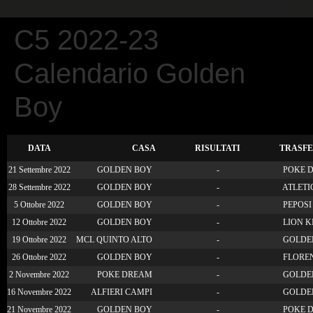
CALCIO PER TUTTI
C5 2022-23
Calendario Golden
Boy
DATA
CASA
RISULTATI
TRASF
21 Settembre 2022
GOLDEN BOY
-
POKE 
28 Settembre 2022
GOLDEN BOY
-
ATLETI
5 Ottobre 2022
GOLDEN BOY
-
PEPOSI
12 Ottobre 2022
GOLDEN BOY
-
LION K
19 Ottobre 2022
MCL QUINTO ALTO
-
GOLDE
26 Ottobre 2022
GOLDEN BOY
-
FLOREN
2 Novembre 2022
POKE DREAM
-
GOLDE
16 Novembre 2022
ALFIERI CAMPI
-
GOLDE
21 Novembre 2022
GOLDEN BOY
-
POKE 