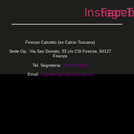
Instagra
Face
T
Firenze Calcetto (ex Calcio Toscana)
Sede Op.: Via San Donato, 33 c/o CSI Firenze, 50127
Firenze
Tel. Segreteria:
338 9384831
Email:
segreteria@calciotoscana.it