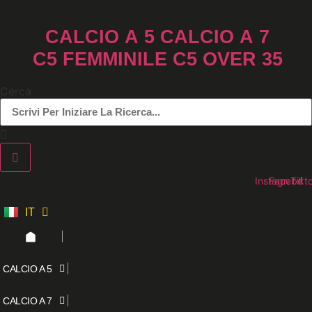
Vai
al
CALCIO A 5
CALCIO A 7
contenuto
C5 FEMMINILE
C5 OVER 35
Cerca
Instagram
Faceboo
Tikt
IT
ES
CALCIO A 5
CALCIO A 7