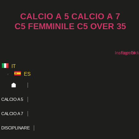
Vai
al
CALCIO A 5
CALCIO A 7
contenuto
C5 FEMMINILE
C5 OVER 35
Instagram
Faceboo
Tikt
IT
ES
CALCIO A 5
CALCIO A 7
DISCIPLINARE