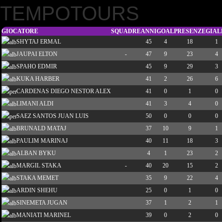
TEMPOTOURS
GIOCATORE
SQUADRE
ANNI
GOAL
PRESENZE
GIAL
SHYTAJ ERMAL
45
4
18
1
JAUPAI ELTON
-
47
9
23
4
SPAHO EDMIR
45
9
29
3
KUKA HARBER
41
2
26
6
CARDENAS DIEGO NESTOR ALEX
41
0
1
0
LIMANI ALDI
41
3
4
0
SAEZ SANTOS JUAN LUIS
50
0
0
0
BRUNALD MATAJ
37
10
9
1
PAULIM MARINAJ
40
11
18
3
ALBAN BYKU
4
1
23
2
MARGIL STAKA
-
40
20
15
2
STAKA MEMET
35
9
22
4
ARDIN SHEHU
25
0
1
0
SINEMETA JUGAN
37
1
2
1
MANIATI MARINEL
39
0
2
0