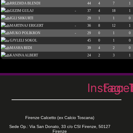
RREZHDA BLENDI
44
4
7
1
GEZIM GULAJ
-
37
4
18
1
IGLI SHKURTI
29
1
1
0
MARTINAJ ERIGERT
-
36
8
12
1
MUKO POLIKRON
-
29
0
1
0
GJYLELI SOKOL
45
0
1
0
MASHA REDI
39
4
2
0
KANINA ALBERT
24
2
3
1
Instagr
Face
Firenze Calcetto (ex Calcio Toscana)
Sede Op.: Via San Donato, 33 c/o CSI Firenze, 50127
Firenze