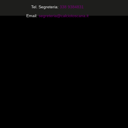
Tel. Segreteria:
338 9384831
Email:
segreteria@calciotoscana.it