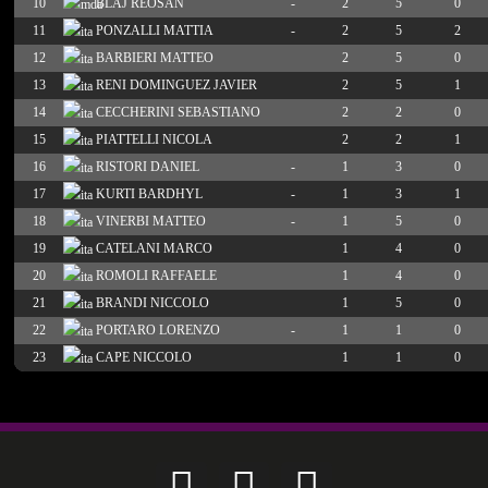
10
BLAJ REOSAN
-
2
5
0
11
PONZALLI MATTIA
-
2
5
2
12
BARBIERI MATTEO
2
5
0
13
RENI DOMINGUEZ JAVIER
2
5
1
14
CECCHERINI SEBASTIANO
2
2
0
15
PIATTELLI NICOLA
2
2
1
16
RISTORI DANIEL
-
1
3
0
17
KURTI BARDHYL
-
1
3
1
18
VINERBI MATTEO
-
1
5
0
19
CATELANI MARCO
1
4
0
20
ROMOLI RAFFAELE
1
4
0
21
BRANDI NICCOLO
1
5
0
22
PORTARO LORENZO
-
1
1
0
23
CAPE NICCOLO
1
1
0