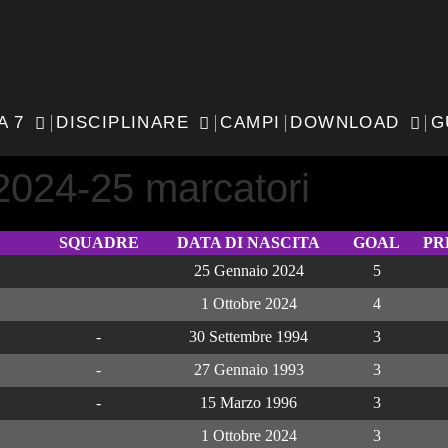
A 7
DISCIPLINARE
CAMPI
DOWNLOAD
G
2024-25 marcatori
SQUADRE
DATA DI NASCITA
GOAL
PR
25 Gennaio 2024
5
1 Ottobre 2024
4
-
30 Settembre 1994
3
-
27 Gennaio 1993
3
-
15 Marzo 1996
3
1 Ottobre 2024
3