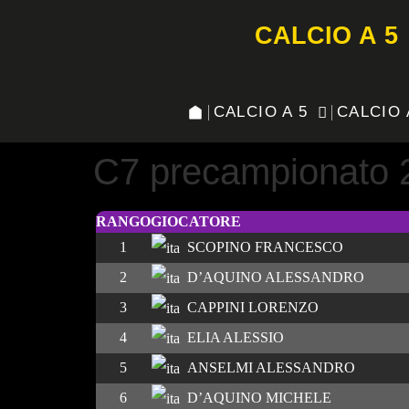
CALCIO A 5
CALCIO A 5
CALCIO 
C7 precampionato 
RANGO
GIOCATORE
1
SCOPINO FRANCESCO
2
D’AQUINO ALESSANDRO
3
CAPPINI LORENZO
4
ELIA ALESSIO
5
ANSELMI ALESSANDRO
6
D’AQUINO MICHELE