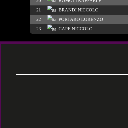
20
ROMOLI RAFFAELE
21
BRANDI NICCOLO
22
PORTARO LORENZO
23
CAPE NICCOLO