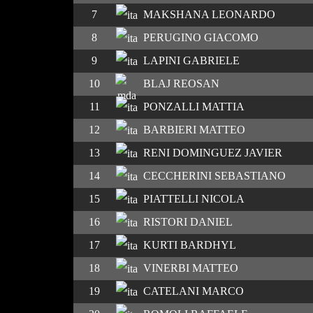
7
MAKSHANA LEONARDO
8
PERUGINO GIACOMO
9
LAPINI GABRIELE
10
BLAJ REOSAN
11
PONZALLI MATTIA
12
BARBIERI MATTEO
13
RENI DOMINGUEZ JAVIER
14
CECCHERINI SEBASTIANO
15
PIATTELLI NICOLA
16
RISTORI DANIEL
17
KURTI BARDHYL
18
VINERBI MATTEO
19
CATELANI MARCO