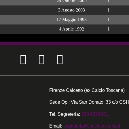
24 Ottobre 2005
1
3 Agosto 2003
1
-
17 Maggio 1993
1
4 Aprile 1992
1
Firenze Calcetto (ex Calcio Toscana)
Sede Op.: Via San Donato, 33 c/o CSI 
Tel. Segreteria:
338 9384831
Email:
segreteria@calciotoscana.it