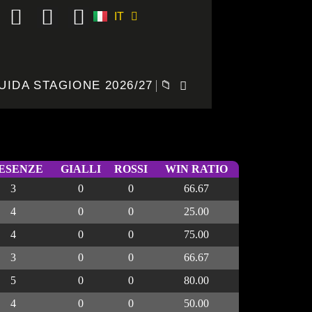
IT
ES
UIDA STAGIONE 2026/27
📁
ESENZE
GIALLI
ROSSI
WIN RATIO
3
0
0
66.67
4
0
0
25.00
4
0
0
75.00
3
0
0
66.67
5
0
0
80.00
4
0
0
50.00