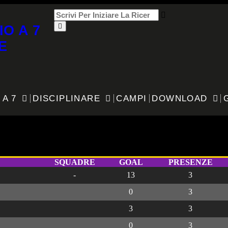
IO A 7
E
 A 7
DISCIPLINARE
CAMPI
DOWNLOAD
e
SQUADRE
GOAL
PRESENZE
-
13
3
0
3
3
3
0
3