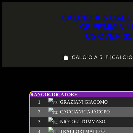
CALCIO A 5
CALC
C5 FEMMINIL
C5 OVER 35
CALCIO A 5
CALCIO
C5W – Marcatori Real Fiesol
RANGO
GIOCATORE
1
GRAZIANI GIACOMO
2
CACCIANIGA JACOPO
3
NICCOLI TOMMASO
4
TRALLORI MATTEO