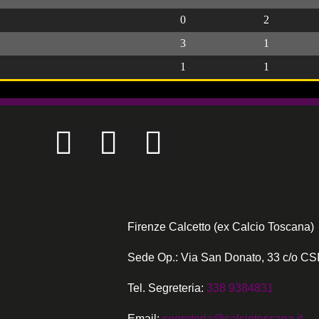
0
2
3
1
1
1
Firenze Calcetto (ex Calcio Toscana)
Sede Op.: Via San Donato, 33 c/o CSI
Tel. Segreteria:
338 9384831
Email:
segreteria@calciotoscana.it