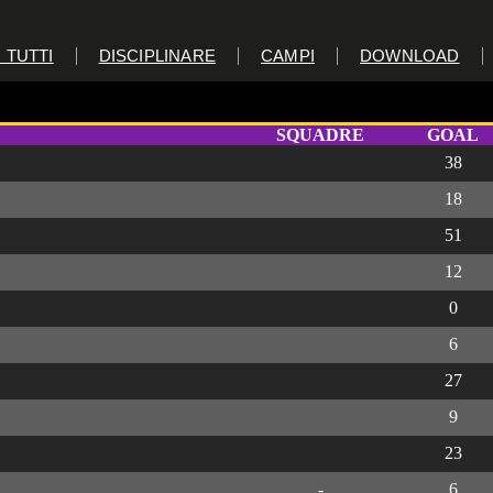
 TUTTI
DISCIPLINARE
CAMPI
DOWNLOAD
on King’s
SQUADRE
GOAL
38
18
51
12
0
6
27
9
23
-
6