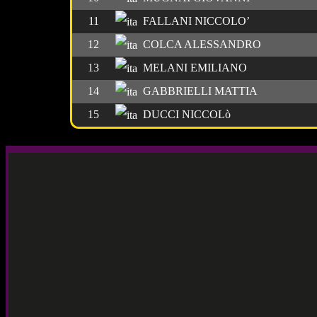
11
FALLANI NICCOLO’
12
COLCA ALESSANDRO
13
MELANI EMILIANO
14
GABBRIELLI MATTIA
15
DUCCI NICCOLò