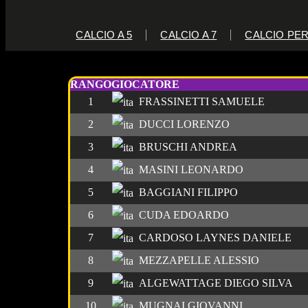
CALCIO A 5
CALCIO A 7
CALCIO PER
C5 2024-2025 MARCATORI Li
RANGO
GIOCATORE
1
FRASSINETTI SAMUELE
2
DUCCI LORENZO
3
BRUSCHI ANDREA
4
MASINI LEONARDO
5
BAGGIANI FILIPPO
6
CUDA EDOARDO
7
CARDOSO LAYNES DANIELE
8
MEZZAPELLE ALESSIO
9
ALGEWATTAGE DIEGO SILVA
10
MUGNAI GIOVANNI