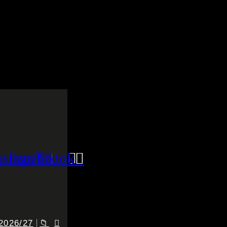
nstagram
Facebook
Tiktok
2026/27
📁