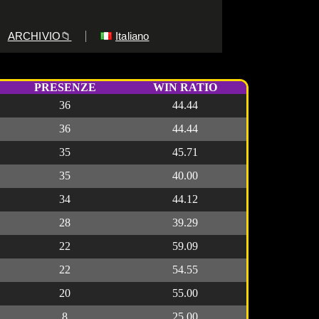
ARCHIVIO📁
Italiano
PRESENZE
WIN RATIO
36
44.44
36
44.44
35
45.71
35
40.00
34
44.12
28
39.29
22
59.09
22
54.55
20
55.00
8
25.00