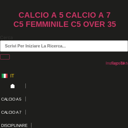
Vai
al
CALCIO A 5
CALCIO A 7
contenuto
C5 FEMMINILE
C5 OVER 35
Cerca
Instagram
Faceboo
Tikt
IT
ES
CALCIO A 5
CALCIO A 7
DISCIPLINARE