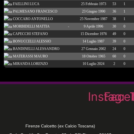
FAELLINI LUCA
25 Febbraio 1973
53
1
PALMESANO FRANCESCO
23 Giugno 1990
36
1
COCCARO ANTONELLO
25 Novembre 1987
38
1
MORBIDELLI MATTIA
-
9 Aprile 1996
30
0
CAPECCHI STEFANO
15 Dicembre 1976
49
0
BONUCCELLI ALESSIO
14 Luglio 1987
39
0
BANDINELLI ALESSANDRO
27 Gennaio 2002
24
0
MATERASSI MAURO
18 Ottobre 1965
60
0
MIRANDA LORENZO
10 Luglio 2024
2
0
Instagr
Face
Firenze Calcetto (ex Calcio Toscana)