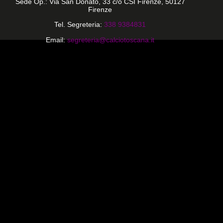
Sede Op.: Via San Donato, 33 c/o CSI Firenze, 50127
Firenze
Tel. Segreteria:
338 9384831
Email:
segreteria@calciotoscana.it