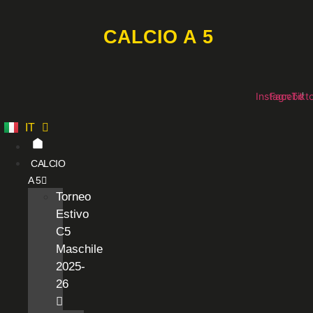
Vai
al
CALCIO A 5
contenuto
Instagram
Faceboo
Tikt
IT
ES
CALCIO
A 5
Torneo
Estivo
C5
Maschile
2025-
26