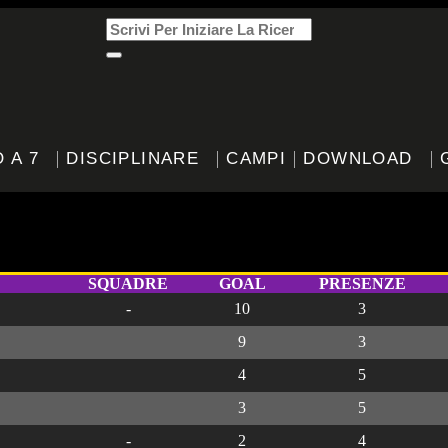
 A 7
DISCIPLINARE
CAMPI
DOWNLOAD
atori
SQUADRE
GOAL
PRESENZE
-
10
3
9
3
4
5
3
5
-
2
4