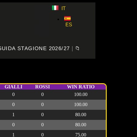
IT
ES
GUIDA STAGIONE 2026/27
📁
GIALLI
ROSSI
WIN RATIO
0
0
100.00
0
0
100.00
1
0
80.00
0
0
80.00
1
0
75.00