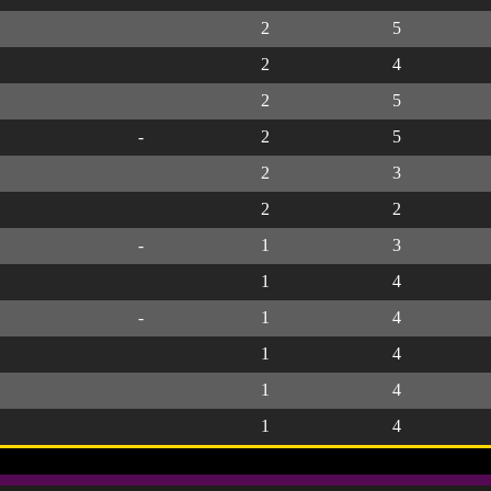
2
5
2
4
2
5
-
2
5
2
3
2
2
-
1
3
1
4
-
1
4
1
4
1
4
1
4