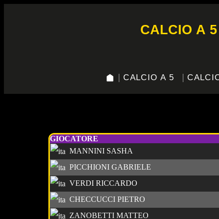
CALCIO A 5
CALCIO A 5
CALCIO
00 – greencup C7 marc
GIOCATORE
MANNINI SASHA
PICCHIONI GABRIELE
VERDI RICCARDO
CHECCUCCI PIETRO
ZANOBETTI MATTEO