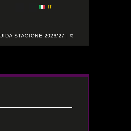
IT
ES
UIDA STAGIONE 2026/27
📁