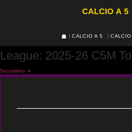
CALCIO A 5
CALCIO A 5
CALCIO
League:
2025-26 C5M To
Successivo
→