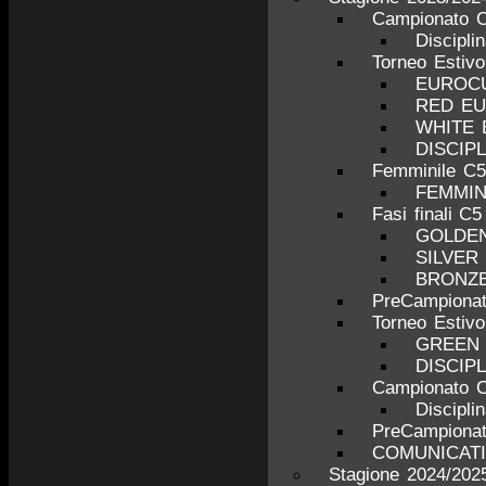
Campionato C
Discipli
Torneo Estiv
EUROCU
RED E
WHITE
DISCIP
Femminile C5
FEMMINI
Fasi finali C5
GOLDE
SILVER
BRONZ
PreCampionat
Torneo Estiv
GREEN
DISCIP
Campionato C
Discipli
PreCampionat
COMUNICATI
Stagione 2024/202