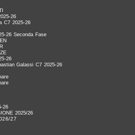
TI
2025-26
ra C7 2025-26
25-26 Seconda Fase
DEN
ER
NZE
25-26
astian Galassi C7 2025-26
nare
nare
-26
IONE 2025/26
026/27