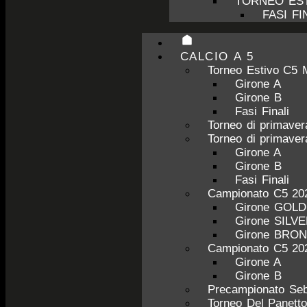
TORNEO EST
FASI FI
CALCIO A 5
Torneo Estivo C5 
Girone A
Girone B
Fasi Finali
Torneo di primave
Torneo di primave
Girone A
Girone B
Fasi Finali
Campionato C5 20
Girone GOL
Girone SILV
Girone BRO
Campionato C5 20
Girone A
Girone B
Precampionato Seb
Torneo Del Panett