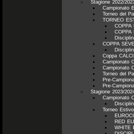
Stagione 2022/202
Campionato 
Torneo del P
TORNEO ESTI
COPPA 
COPPA 
Discipl
COPPA SEV
Discipl
Coppa CALC
Campionato 
Campionato 
Torneo del P
Pre-Campiona
Pre-Campiona
Stagione 2023/202
Campionato C
Discipli
Torneo Estiv
EUROCU
RED E
WHITE
DISCIP