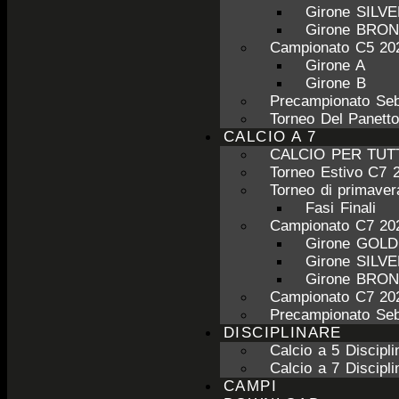
Girone SILV
Girone BRO
Campionato C5 20
Girone A
Girone B
Precampionato Seb
Torneo Del Panett
CALCIO A 7
CALCIO PER TUT
Torneo Estivo C7 
Torneo di primave
Fasi Finali
Campionato C7 20
Girone GOL
Girone SILV
Girone BRO
Campionato C7 20
Precampionato Seb
DISCIPLINARE
Calcio a 5 Discipli
Calcio a 7 Discipli
CAMPI