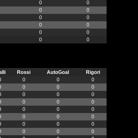
0
0
0
0
0
0
0
0
0
0
0
0
lli
Rossi
AutoGoal
Rigori
0
0
0
0
0
0
0
0
0
0
0
0
0
0
0
0
0
0
0
0
0
0
0
0
0
0
0
0
0
0
0
0