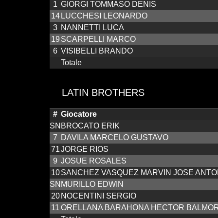
1
GIORGI TOMMASO DENIS
14
LUCCHESI LEONARDO
3
NANNETTI LUCA
19
SCARPELLI MARCO
6
VISIBELLI BRANDO
Totale
LATIN BROTHERS
#
Giocatore
SN
BROCATO ERIK
7
DAVILA MARCELO GUSTAVO
71
JORGE RIOS
9
JOSUE ROSALES
10
SANCHEZ VASQUEZ MARVIN JOSE ANTO
SN
MURILLO EDWIN
20
NOCENTINI SERGIO
11
ORELLANA BARAHONA HECTOR BALMO