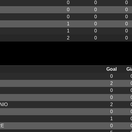
0
0
0
0
0
0
0
0
0
1
0
0
1
0
0
2
0
0
Goal
Gia
0
2
0
0
NIO
2
0
1
RE
0