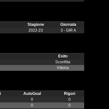
Stagione
Giornata
2022-23
3 - GIR A
Esito
Sconfitta
Vittoria
i
AutoGoal
Rigori
0
0
0
0