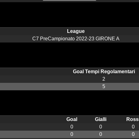
League
C7 PreCampionato 2022-23 GIRONE A
Goal Tempi Regolamentari
2
5
Goal
Gialli
Ross
0
0
0
0
0
0