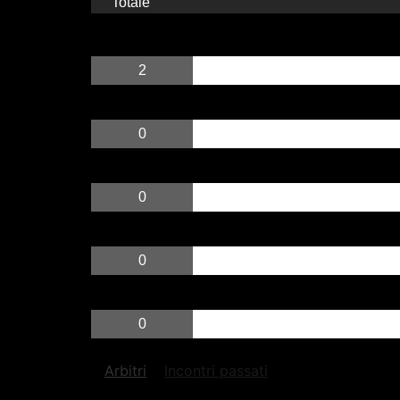
Totale
2
0
0
0
0
Arbitri
Incontri passati