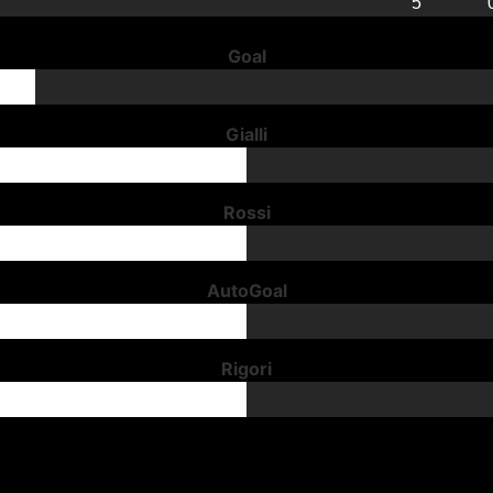
5
Goal
Gialli
Rossi
AutoGoal
Rigori