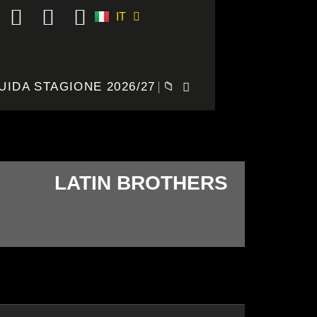
IT
ES
UIDA STAGIONE 2026/27
📁
LATIN BROTHERS