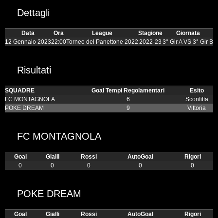
Dettagli
Data
Ora
League
Stagione
Giornata
12 Gennaio 2023
22:00
Torneo del Panettone 2022
2022-23
3° Gir A VS 3° Gir B
Risultati
SQUADRE
Goal Tempi Regolamentari
Esito
FC MONTAGNOLA
6
Sconfitta
POKE DREAM
9
Vittoria
FC MONTAGNOLA
Goal
Gialli
Rossi
AutoGoal
Rigori
0
0
0
0
0
POKE DREAM
Goal
Gialli
Rossi
AutoGoal
Rigori