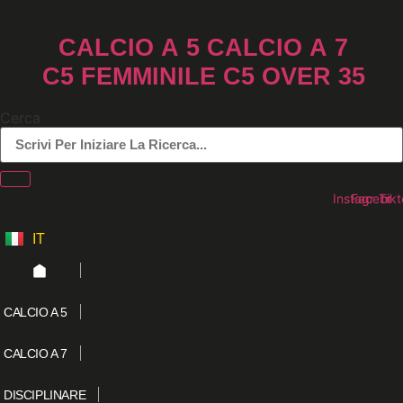
Vai
al
CALCIO A 5
CALCIO A 7
contenuto
C5 FEMMINILE
C5 OVER 35
Cerca
Instagram
Faceboo
Tikt
IT
ES
CALCIO A 5
CALCIO A 7
DISCIPLINARE