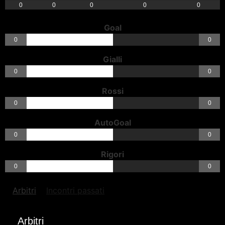
0
0
0
0
0
Goal
0
0
Gialli
0
0
Rossi
0
0
AutoGoal
0
0
Rigori
0
0
Arbitri
Incontri passati
Arbitri