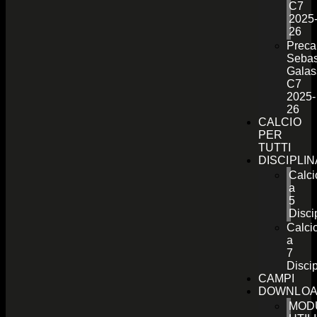
C7
2025
26
Preca
Sebas
Galas
C7
2025-
26
CALCIO
PER
TUTTI
DISCIPLI
Calci
a
5
Disci
Calci
a
7
Discip
CAMPI
DOWNLO
MOD