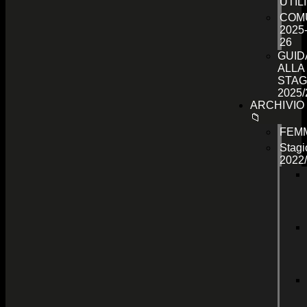
UTILI
COMU
2025
26
GUID
ALLA
STAG
2025/
ARCHIVIO
📁
FEMM
Stagi
2022