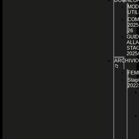
DOWNLO
MOD
UTIL
COM
2025
26
GUID
ALLA
STA
2025
ARCHIVIO
📁
FEM
Stag
2022