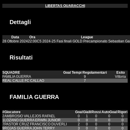
LIBERTAS QUARACCHI
Dettagli
Data
Ora
League
28 Ottobre 2024
22:00
C5 2024-25 Fasi finali GOLD Precampionato Sebastian Ga
Risultati
SQUADRE
Goal Tempi Regolamentari
Esito
FAMILIA GUERRA
9
Vittoria
REAL CALLE FC CALLAO
7
FAMILIA GUERRA
#
Giocatore
Goal
Gialli
Rossi
AutoGoal
Rigori
2
AMBROSIO VALLEJOS RAFAEL
0
1
0
0
0
1
LOZANO GUERRA ERWIN JUNIOR
0
0
0
0
0
7
PASTOR CRUZ FRANCISCO DUVERLI
2
0
0
0
0
9
ROJAS GUERRA JOHN TERRY
3
0
0
0
0