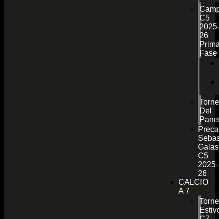
Camp
C5
2025
26
Prim
Fase
Torn
Del
Pane
Preca
Sebas
Galas
C5
2025-
26
CALCIO
A 7
Torn
Estiv
C7