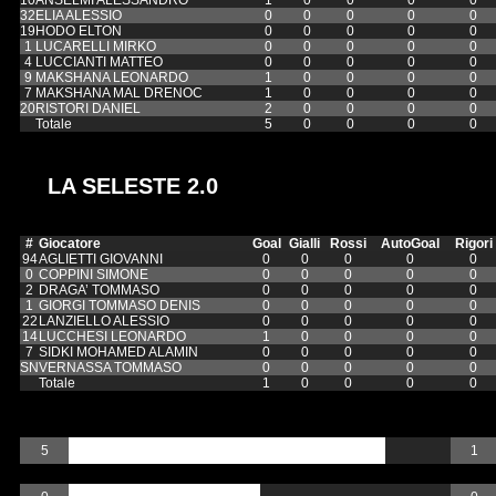
32
ELIA ALESSIO
0
0
0
0
0
19
HODO ELTON
0
0
0
0
0
1
LUCARELLI MIRKO
0
0
0
0
0
4
LUCCIANTI MATTEO
0
0
0
0
0
9
MAKSHANA LEONARDO
1
0
0
0
0
7
MAKSHANA MAL DRENOC
1
0
0
0
0
20
RISTORI DANIEL
2
0
0
0
0
Totale
5
0
0
0
0
LA SELESTE 2.0
#
Giocatore
Goal
Gialli
Rossi
AutoGoal
Rigori
94
AGLIETTI GIOVANNI
0
0
0
0
0
0
COPPINI SIMONE
0
0
0
0
0
2
DRAGA’ TOMMASO
0
0
0
0
0
1
GIORGI TOMMASO DENIS
0
0
0
0
0
22
LANZIELLO ALESSIO
0
0
0
0
0
14
LUCCHESI LEONARDO
1
0
0
0
0
7
SIDKI MOHAMED ALAMIN
0
0
0
0
0
SN
VERNASSA TOMMASO
0
0
0
0
0
Totale
1
0
0
0
0
Goal
5
1
Gialli