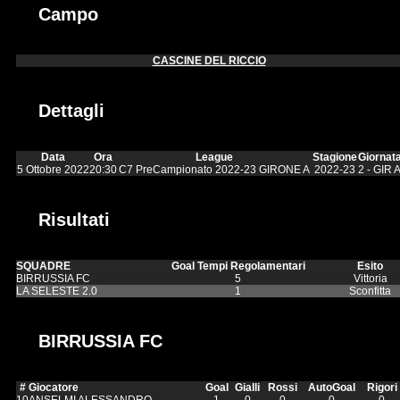
Campo
CASCINE DEL RICCIO
Dettagli
Data
Ora
League
Stagione
Giornat
5 Ottobre 2022
20:30
C7 PreCampionato 2022-23 GIRONE A
2022-23
2 - GIR 
Risultati
SQUADRE
Goal Tempi Regolamentari
Esito
BIRRUSSIA FC
5
Vittoria
LA SELESTE 2.0
1
Sconfitta
BIRRUSSIA FC
#
Giocatore
Goal
Gialli
Rossi
AutoGoal
Rigori
10
ANSELMI ALESSANDRO
1
0
0
0
0