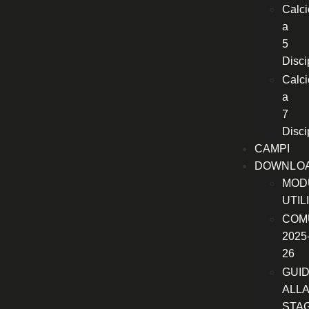
Calci
a
5
Disci
Calci
a
7
Disci
CAMPI
DOWNLO
MOD
UTILI
COM
2025
26
GUI
ALLA
STA