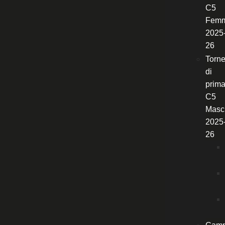
C5
Femm
2025
26
Torn
di
prima
C5
Masc
2025
26