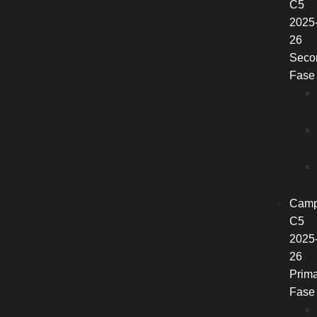
C5
2025
26
Seco
Fase
Camp
C5
2025
26
Prim
Fase