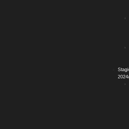
Stag
2024