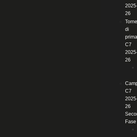
2025
26
Torn
di
prima
C7
2025
26
Camp
C7
2025
26
Seco
Fase