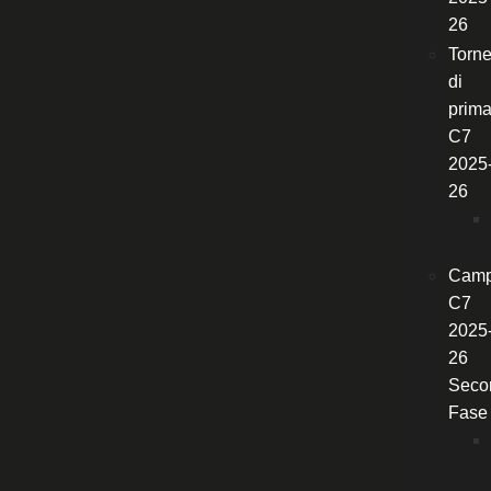
26
Torn
di
prima
C7
2025
26
Camp
C7
2025
26
Seco
Fase