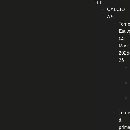
CALCIO
A 5
Torn
Estiv
C5
Masc
2025
26
Torn
di
prima