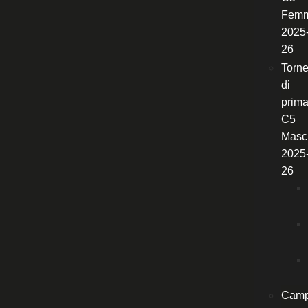
Femm
2025
26
Torn
di
prima
C5
Masc
2025
26
Camp