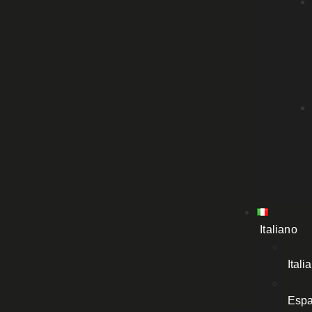
Italiano
Itali
Espa