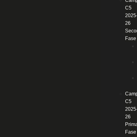
Camp
C5
2025
26
Seco
Fase
Camp
C5
2025
26
Prim
Fase