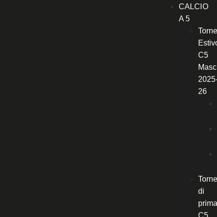
CALCIO
A 5
Torn
Estiv
C5
Masc
2025
26
Torn
di
prima
C5