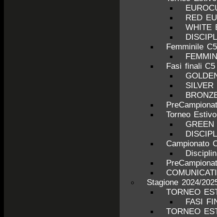
EUROCU
RED E
WHITE
DISCIP
Femminile C5
FEMMINI
Fasi finali C5
GOLDE
SILVER
BRONZ
PreCampionat
Torneo Estiv
GREEN
DISCIP
Campionato C
Discipli
PreCampionat
COMUNICATI
Stagione 2024/202
TORNEO EST
FASI FI
TORNEO EST