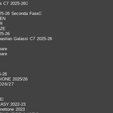
ra C7 2025-26
25-26 Seconda Fase
DEN
ER
NZE
25-26
astian Galassi C7 2025-26
nare
nare
-26
IONE 2025/26
026/27
3
EASY 2022-23
anettone 2023