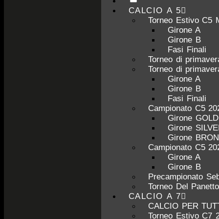
CALCIO A 5
Torneo Estivo C5 
Girone A
Girone B
Fasi Finali
Torneo di primave
Torneo di primave
Girone A
Girone B
Fasi Finali
Campionato C5 20
Girone GOL
Girone SILV
Girone BRO
Campionato C5 20
Girone A
Girone B
Precampionato Seb
Torneo Del Panett
CALCIO A 7
CALCIO PER TUT
Torneo Estivo C7 