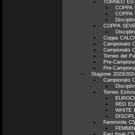
TORNEO ESTI
COPPA 
COPPA 
Discipl
COPPA SEV
Discipl
Coppa CALC
Campionato 
Campionato 
Torneo del P
Pre-Campiona
Pre-Campiona
Stagione 2023/202
Campionato C
Discipli
Torneo Estiv
EUROCU
RED E
WHITE
DISCIP
Femminile C5
FEMMINI
Fasi finali C5