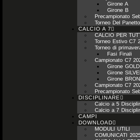
Girone A
Girone B
Precampionato Seb
Torneo Del Panett
CALCIO A 7
CALCIO PER TUT
Torneo Estivo C7 
Torneo di primave
Fasi Finali
Campionato C7 20
Girone GOL
Girone SILV
Girone BRO
Campionato C7 20
Precampionato Seb
DISCIPLINARE
Calcio a 5 Discipli
Calcio a 7 Discipli
CAMPI
DOWNLOAD
MODULI UTILI
COMUNICATI 2025