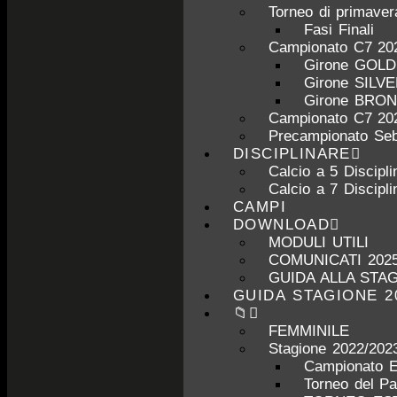
Torneo di primave
Fasi Finali
Campionato C7 20
Girone GOL
Girone SILV
Girone BRO
Campionato C7 20
Precampionato Seb
DISCIPLINARE
Calcio a 5 Discipli
Calcio a 7 Discipli
CAMPI
DOWNLOAD
MODULI UTILI
COMUNICATI 2025
GUIDA ALLA STAG
GUIDA STAGIONE 2
📁
FEMMINILE
Stagione 2022/202
Campionato 
Torneo del P