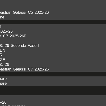
astian Galassi C5 2025-26
one
TI
2025-26
ra C7 2025-26
25-26 Seconda Fase
DEN
ER
NZE
25-26
astian Galassi C7 2025-26
nare
nare
-26