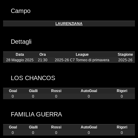
Campo
LAURENZIANA
Dettagli
Data
Ora
League
Stagione
28 Maggio 2025
21:30
2025-26 C7 Torneo di primavera
2025-26
LOS CHANCOS
Goal
Gialli
Rossi
AutoGoal
Rigori
0
0
0
0
0
FAMILIA GUERRA
Goal
Gialli
Rossi
AutoGoal
Rigori
0
0
0
0
0