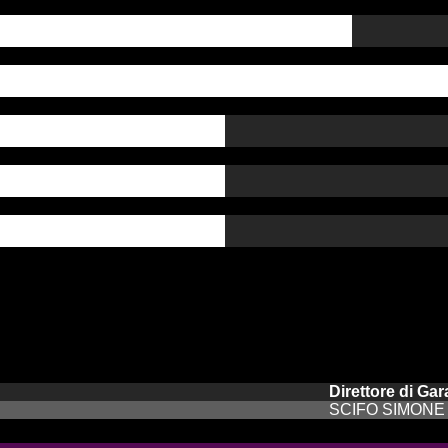
Goal
Gialli
Rossi
AutoGoal
Rigori
Direttore di Gar
SCIFO SIMONE