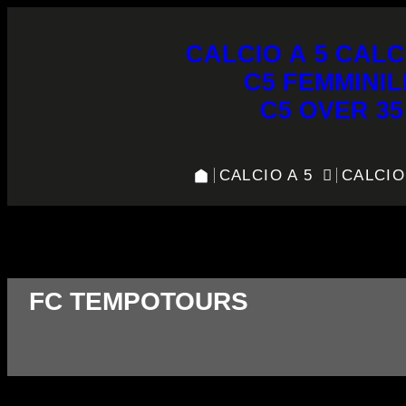
CALCIO A 5
CALC
C5 FEMMINIL
C5 OVER 35
CALCIO A 5
CALCIO
FC Tempotours vs Gli Sparta
FC TEMPOTOURS