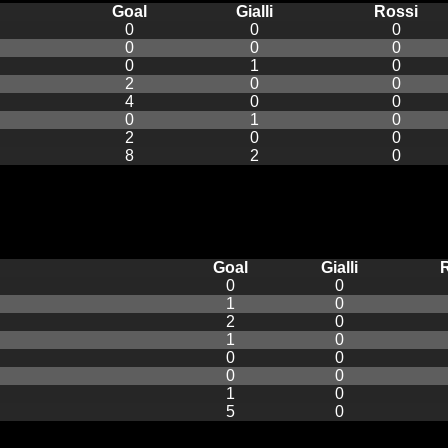
Goal
Gialli
Rossi
0
0
0
0
0
0
0
1
0
2
0
0
4
0
0
0
1
0
2
0
0
8
2
0
Goal
Gialli
0
0
1
0
2
0
1
0
0
0
0
0
1
0
5
0