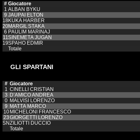
#
Giocatore
1
ALBAN BYKU
9
JAUPAI ELTON
18
KUKA HARBER
20
MARGIL STAKA
6
PAULIM MARINAJ
11
SINEMETA JUGAN
19
SPAHO EDMIR
Totale
GLI SPARTANI
#
Giocatore
1
CINELLI CRISTIAN
3
D’AMICO ANDREA
0
MALVISI LORENZO
9
MATTA MARCO
10
MICHELONI FRANCESCO
23
GIORGETTI LORENZO
SN
ZILIOTTI DUCCIO
Totale