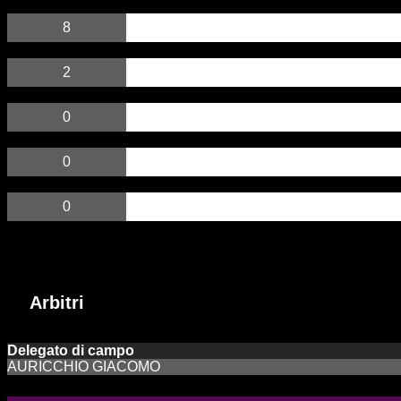
8
2
0
0
0
Arbitri
Incontri passati
Arbitri
Delegato di campo
AURICCHIO GIACOMO