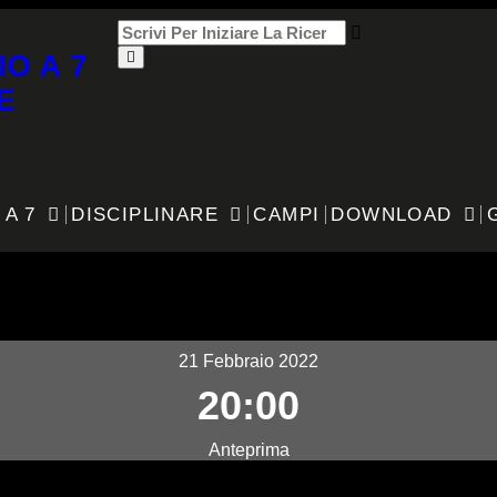
IO A 7
E
 A 7
DISCIPLINARE
CAMPI
DOWNLOAD
ni
21 Febbraio 2022
20:00
Anteprima