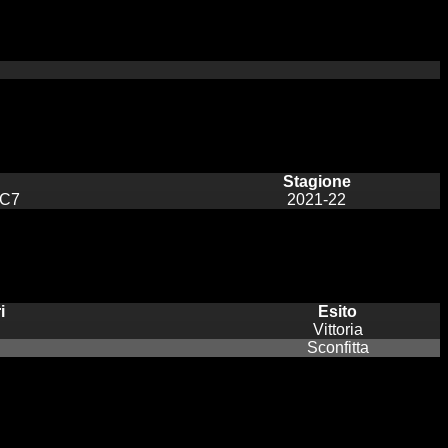
Stagione
C7
2021-22
i
Esito
Vittoria
Sconfitta