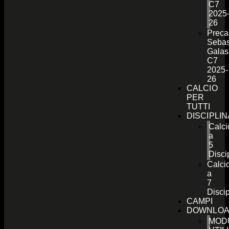
C7
2025
26
Preca
Sebas
Galas
C7
2025-
26
CALCIO
PER
TUTTI
DISCIPLI
Calci
a
5
Disci
Calci
a
7
Discip
CAMPI
DOWNLO
MOD