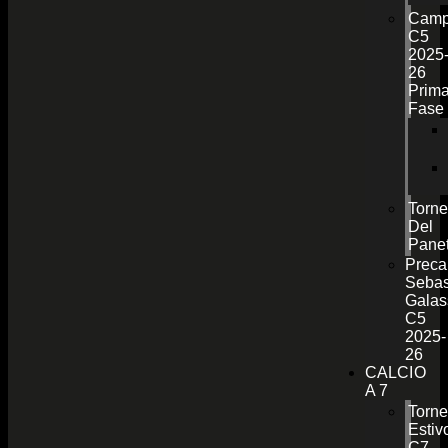
Camp
C5
2025
26
Prim
Fase
Torn
Del
Pane
Preca
Sebas
Galas
C5
2025-
26
CALCIO
A 7
Torn
Estiv
C7