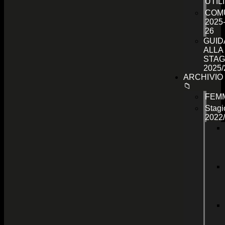
UTILI
COMU
2025
26
GUID
ALLA
STAG
2025/
ARCHIVIO
📁
FEMM
Stagi
2022