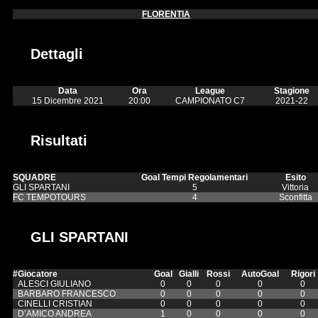
FLORENTIA
Dettagli
Data
Ora
League
Stagione
15 Dicembre 2021
20:00
CAMPIONATO C7
2021-22
Risultati
SQUADRE
Goal Tempi Regolamentari
Esito
GLI SPARTANI
5
Vittoria
FC TEMPOTOURS
4
Sconfitta
GLI SPARTANI
#
Giocatore
Goal
Gialli
Rossi
AutoGoal
Rigori
ALESCI GIULIANO
0
0
0
0
0
BARBARO FRANCESCO
0
0
0
0
0
CINELLI CRISTIAN
0
0
0
0
0
D’AMICO ANDREA
1
0
0
0
0