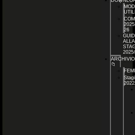
DOWNLO
MOD
UTIL
COM
2025
26
GUID
ALLA
STA
2025
ARCHIVIO
📁
FEM
Stag
2022