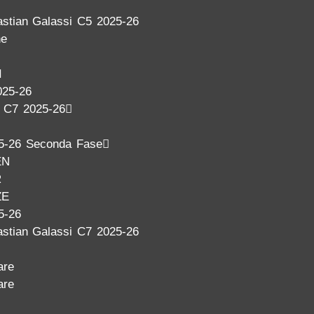
stian Galassi C5 2025-26
ne
I
025-26
a C7 2025-26
5-26 Seconda Fase
EN
R
ZE
5-26
stian Galassi C7 2025-26
are
are