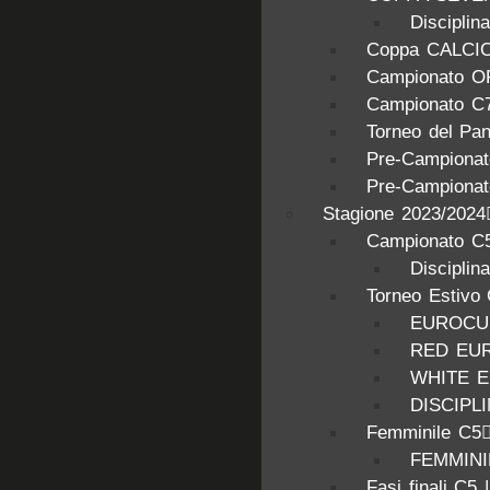
Discipl
Coppa CALCI
Campionato O
Campionato C
Torneo del Pa
Pre-Campionat
Pre-Campionat
Stagione 2023/2024
Campionato C5
Disciplin
Torneo Estivo
EUROCUP
RED EU
WHITE 
DISCIPL
Femminile C5
FEMMINIL
Fasi finali C5 