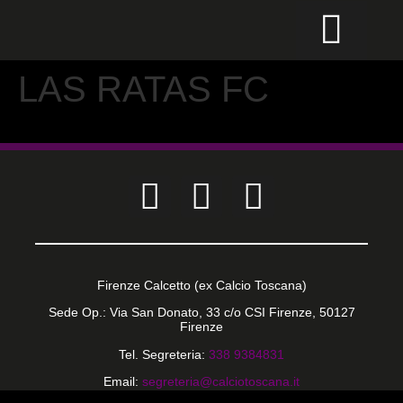
CALCIO PER TUTTI
LAS RATAS FC
Firenze Calcetto (ex Calcio Toscana)
Sede Op.: Via San Donato, 33 c/o CSI Firenze, 50127
Firenze
Tel. Segreteria:
338 9384831
Email:
segreteria@calciotoscana.it