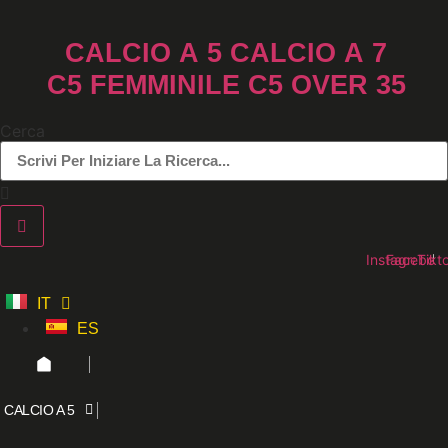
Vai
al
CALCIO A 5
CALCIO A 7
contenuto
C5 FEMMINILE
C5 OVER 35
Cerca
Instagram
Faceboo
Tikt
IT
ES
CALCIO A 5