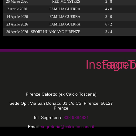
26 Marzo 2026
RED MONSTERS
2 - 8
2 Aprile 2026
FAMILIA GUERRA
4 - 0
14 Aprile 2026
FAMILIA GUERRA
3 - 0
23 Aprile 2026
FAMILIA GUERRA
6 - 2
30 Aprile 2026
SPORT HUANCAYO FIRENZE
3 - 4
Instagra
Face
T
Firenze Calcetto (ex Calcio Toscana)
Sede Op.: Via San Donato, 33 c/o CSI Firenze, 50127
Firenze
Tel. Segreteria:
338 9384831
Email:
segreteria@calciotoscana.it