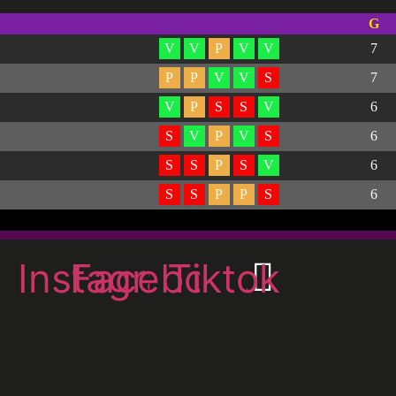
G
V
V
P
V
V
7
P
P
V
V
S
7
V
P
S
S
V
6
S
V
P
V
S
6
S
S
P
S
V
6
S
S
P
P
S
6
Instagram
Facebook
Tiktok