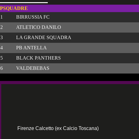
P
SQUADRE
1
BIRRUSSIA FC
2
ATLETICO DANILO
3
LA GRANDE SQUADRA
4
PB ANTELLA
5
BLACK PANTHERS
6
VALDEBEBAS
Firenze Calcetto (ex Calcio Toscana)