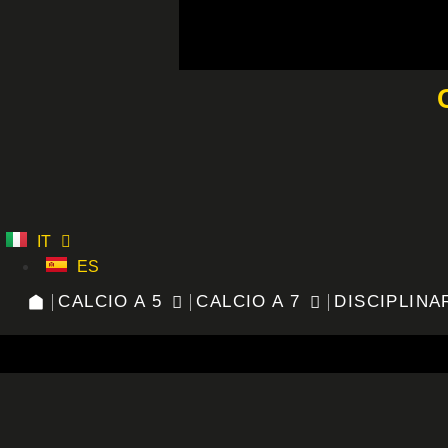
Vai
al
contenuto
IT
ES
CALCIO A 5
CALCIO A 7
DISCIPLINA