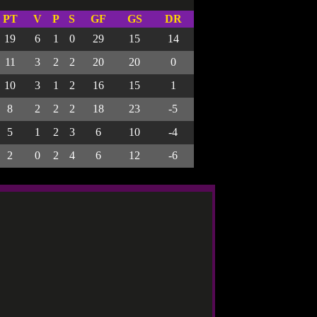
PT
V
P
S
GF
GS
DR
19
6
1
0
29
15
14
11
3
2
2
20
20
0
10
3
1
2
16
15
1
8
2
2
2
18
23
-5
5
1
2
3
6
10
-4
2
0
2
4
6
12
-6