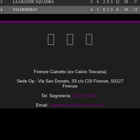
3
LA GRANDE SQUADRA
5
6
2
0
3
12
19
-7
4
VALDEBEBAS
4
1
0
1
3
8
19
-11
Firenze Calcetto (ex Calcio Toscana)
Sede Op.: Via San Donato, 33 c/o CSI Firenze, 50127
Firenze
Tel. Segreteria:
338 9384831
Email:
segreteria@calciotoscana.it