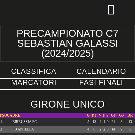
CALCIO PER TUTTI
PRECAMPIONATO C7
SEBASTIAN GALASSI
(2024/2025)
CLASSIFICA
CALENDARIO
MARCATORI
FASI FINALI
GIRONE UNICO
P
SQUADRE
G
PT
V
P
S
GF
GS
DR
1
BIRRUSSIA FC
5
13
4
1
0
21
8
13
2
PB ANTELLA
4
8
2
2
0
14
9
5