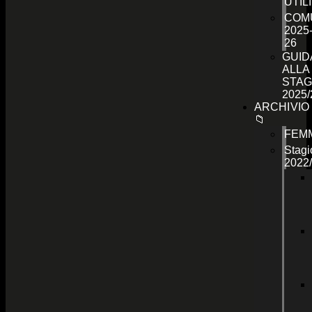
UTILI
COMU
2025
26
GUID
ALLA
STAG
2025/
ARCHIVIO
📁
FEMM
Stagi
2022