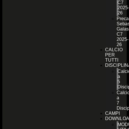
C7
2025
26
Preca
Sebas
Galas
C7
2025-
26
CALCIO
PER
TUTTI
DISCIPLI
Calci
a
5
Disci
Calci
a
7
Discip
CAMPI
DOWNLO
MOD