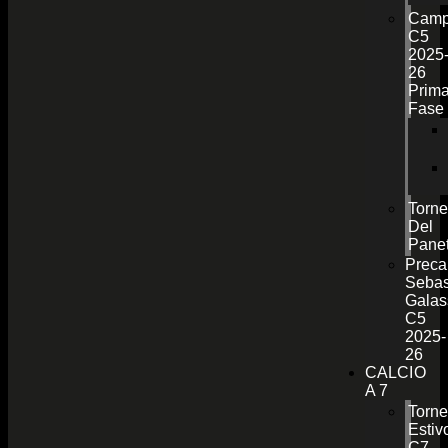
Camp
C5
2025
26
Prim
Fase
Torn
Del
Pane
Preca
Sebas
Galas
C5
2025-
26
CALCIO
A 7
Torn
Estiv
C7