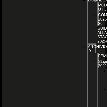
DOWNLO
MOD
UTIL
COM
2025
26
GUID
ALLA
STA
2025
ARCHIVIO
📁
FEM
Stag
2022