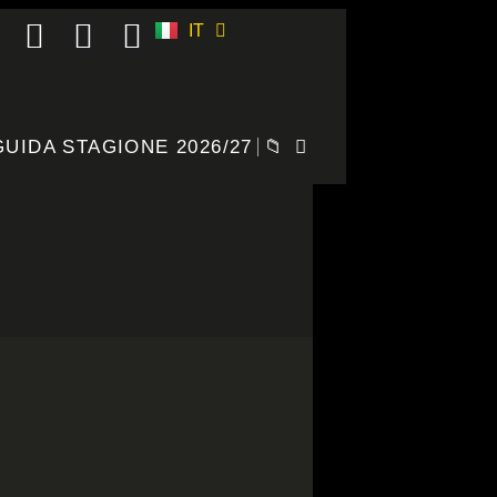
IT
ES
GUIDA STAGIONE 2026/27
📁