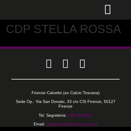
CALCIO PER TUTTI
CDP STELLA ROSSA
Firenze Calcetto (ex Calcio Toscana)
Sede Op.: Via San Donato, 33 c/o CSI Firenze, 50127
Firenze
Tel. Segreteria:
338 9384831
Email:
segreteria@calciotoscana.it