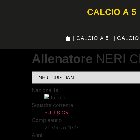
CALCIO A 5
CALCIO A 5
CALCIO
Allenatore
NERI C
Nazionalità
Italia
Squadra corrente
BULLS C5
Compleanno
21 Marzo 1977
Anni