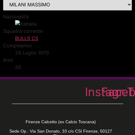
Nazionalità
Italia
Squadra corrente
BULLS C5
Compleanno
29 Luglio 1970
Anni
56
Instagra
Face
T
Firenze Calcetto (ex Calcio Toscana)
Sede Op.: Via San Donato, 33 c/o CSI Firenze, 50127