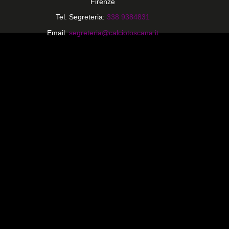
Firenze
Tel. Segreteria:
338 9384831
Email:
segreteria@calciotoscana.it