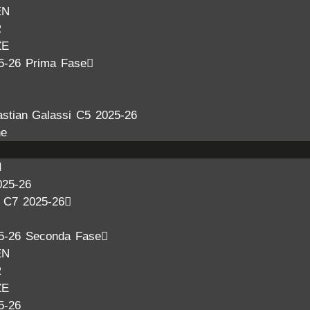
EN
R
ZE
5-26 Prima Fase
stian Galassi C5 2025-26
ne
I
025-26
a C7 2025-26
5-26 Seconda Fase
EN
R
ZE
5-26