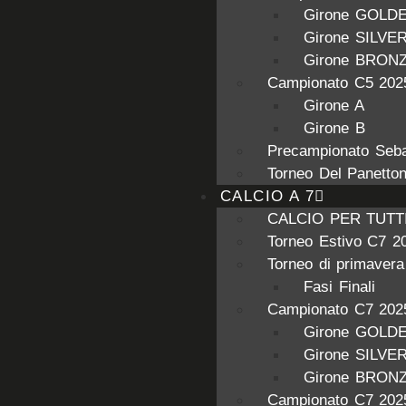
Girone GOLD
Girone SILVE
Girone BRON
Campionato C5 202
Girone A
Girone B
Precampionato Seba
Torneo Del Panetto
CALCIO A 7
CALCIO PER TUTT
Torneo Estivo C7 2
Torneo di primaver
Fasi Finali
Campionato C7 202
Girone GOLD
Girone SILVE
Girone BRON
Campionato C7 202