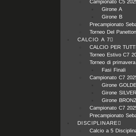
Campionato C5 202
Girone A
Girone B
Precampionato Seba
Torneo Del Panetto
CALCIO A 7
CALCIO PER TUTT
Torneo Estivo C7 2
Torneo di primaver
Fasi Finali
Campionato C7 202
Girone GOLD
Girone SILVE
Girone BRON
Campionato C7 202
Precampionato Seba
DISCIPLINARE
Calcio a 5 Disciplin