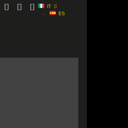
IT
ES