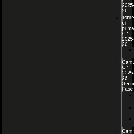
2025
26
Torn
di
prima
C7
2025
26
Camp
C7
2025
26
Seco
Fase
Camp