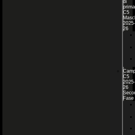
di
prima
C5
Masch
2025
26
Camp
C5
2025
26
Seco
Fase