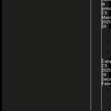
di
prim
C5
Masc
2025
26
Camp
C5
2025
26
Seco
Fase