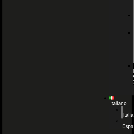
Italiano
Itali
Espa