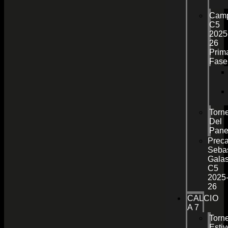
Camp
C5
2025
26
Prim
Fase
Torn
Del
Pane
Prec
Sebas
Galas
C5
2025
26
CALCIO
A 7
Torn
Estiv