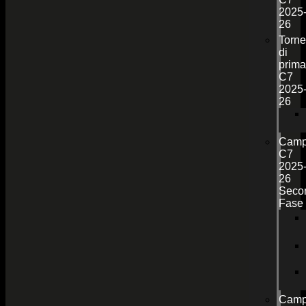
2025
26
Torn
di
prima
C7
2025
26
Camp
C7
2025
26
Seco
Fase
Camp