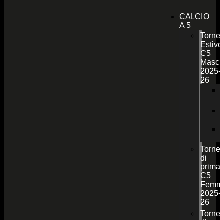
CALCIO
A 5
Torn
Estiv
C5
Masch
2025
26
Torn
di
prima
C5
Femm
2025
26
Torn