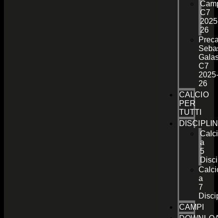
Camp
C7
2025
26
Prec
Sebas
Galas
C7
2025
26
CALCIO
PER
TUTTI
DISCIPLI
Calc
a
5
Disci
Calci
a
7
Disci
CAMPI