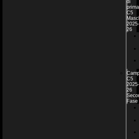
di
prima
C5
Masch
2025
26
Camp
C5
2025
26
Seco
Fase