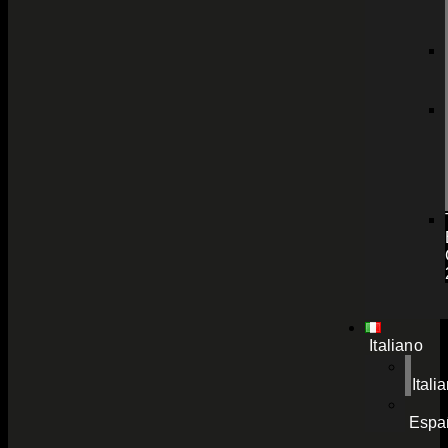
Italiano
Itali
Espa