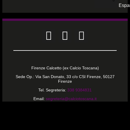
Espa
Firenze Calcetto (ex Calcio Toscana)
Sede Op.: Via San Donato, 33 c/o CSI Firenze, 50127
Firenze
Tel. Segreteria:
338 9384831
Email:
segreteria@calciotoscana.it