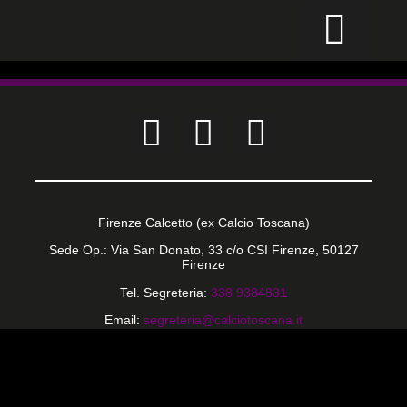
CALCIO PER TUTTI
Firenze Calcetto (ex Calcio Toscana)
Sede Op.: Via San Donato, 33 c/o CSI Firenze, 50127
Firenze
Tel. Segreteria:
338 9384831
Email:
segreteria@calciotoscana.it