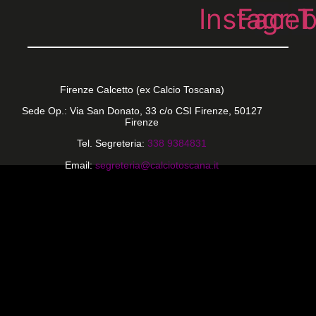
Instagra
Face
T
Firenze Calcetto (ex Calcio Toscana)
Sede Op.: Via San Donato, 33 c/o CSI Firenze, 50127
Firenze
Tel. Segreteria:
338 9384831
Email:
segreteria@calciotoscana.it