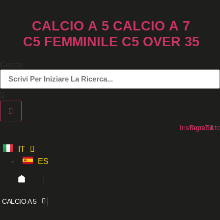
Vai
al
CALCIO A 5
CALCIO A 7
contenuto
C5 FEMMINILE
C5 OVER 35
Cerca
Instagram
Faceboo
Tikt
IT
ES
CALCIO A 5