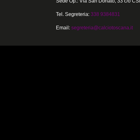
Sede Op.: Via San Donato, 33 c/o CSI
Tel. Segreteria:
338 9384831
Email:
segreteria@calciotoscana.it