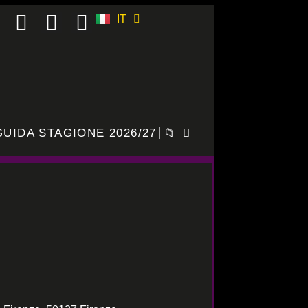
IT
ES
GUIDA STAGIONE 2026/27
📁