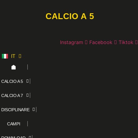
Vai
al
CALCIO A 5
contenuto
Instagram
Facebook
Tiktok
IT
ES
CALCIO A 5
CALCIO A 7
DISCIPLINARE
CAMPI
DOWNLOAD