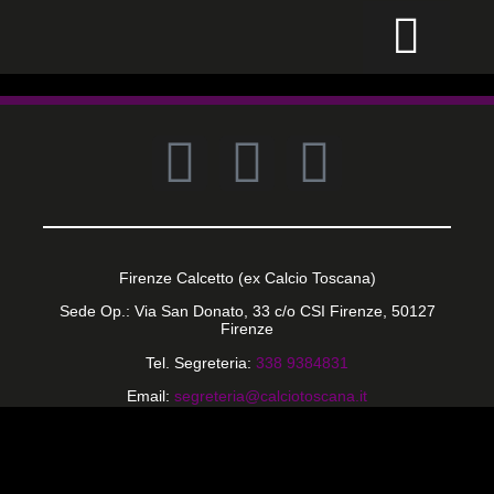
CALCIO PER TUTTI
Firenze Calcetto (ex Calcio Toscana)
Sede Op.: Via San Donato, 33 c/o CSI Firenze, 50127
Firenze
Tel. Segreteria:
338 9384831
Email:
segreteria@calciotoscana.it