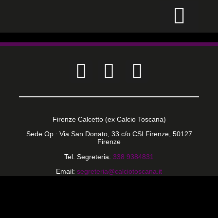
CALCIO PER TUTTI
Firenze Calcetto (ex Calcio Toscana)
Sede Op.: Via San Donato, 33 c/o CSI Firenze, 50127
Firenze
Tel. Segreteria:
338 9384831
Email:
segreteria@calciotoscana.it