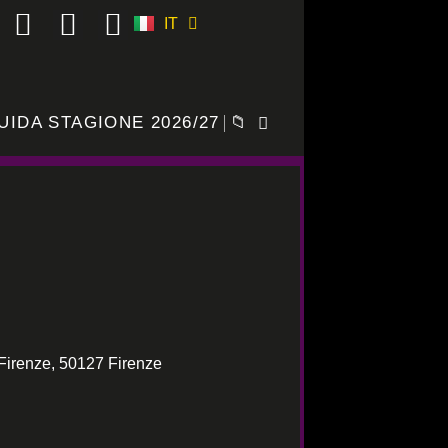
IT
ES
UIDA STAGIONE 2026/27
📁
Firenze, 50127 Firenze