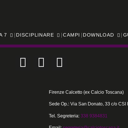
A 7
DISCIPLINARE
CAMPI
DOWNLOAD
G
Firenze Calcetto (ex Calcio Toscana)
Sede Op.: Via San Donato, 33 c/o CSI 
Tel. Segreteria:
338 9384831
Email:
segreteria@calciotoscana.it