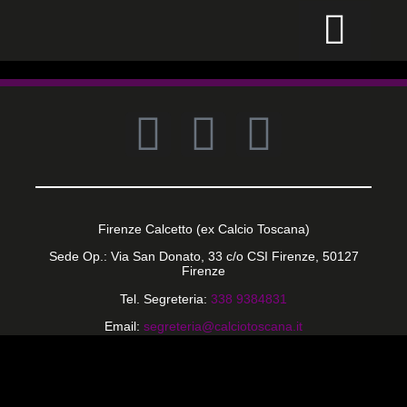
CALCIO PER TUTTI
Firenze Calcetto (ex Calcio Toscana)
Sede Op.: Via San Donato, 33 c/o CSI Firenze, 50127
Firenze
Tel. Segreteria:
338 9384831
Email:
segreteria@calciotoscana.it