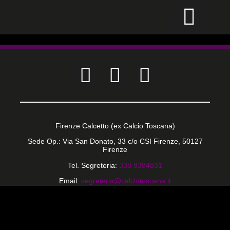
CALCIO PER TUTTI
Firenze Calcetto (ex Calcio Toscana)
Sede Op.: Via San Donato, 33 c/o CSI Firenze, 50127
Firenze
Tel. Segreteria:
338 9384831
Email:
segreteria@calciotoscana.it