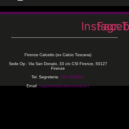
Instagra
Face
T
Firenze Calcetto (ex Calcio Toscana)
Sede Op.: Via San Donato, 33 c/o CSI Firenze, 50127
Firenze
Tel. Segreteria:
338 9384831
Email:
segreteria@calciotoscana.it