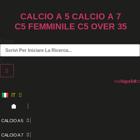
Vai
al
CALCIO A 5
CALCIO A 7
contenuto
C5 FEMMINILE
C5 OVER 35
Cerca
Instagram
Faceboo
Tikt
IT
ES
CALCIO A 5
CALCIO A 7