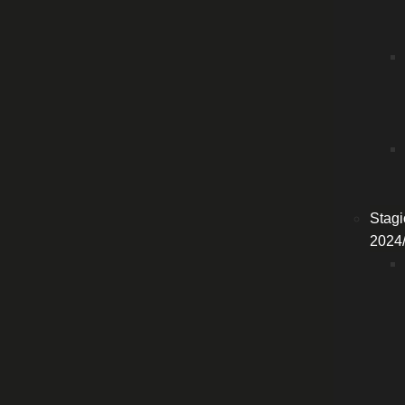
Stag
2024