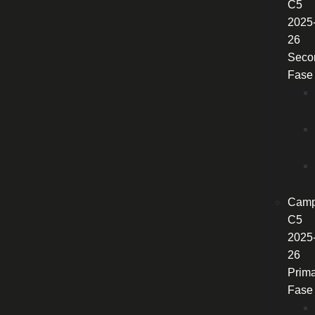
C5
2025
26
Seco
Fase
Camp
C5
2025
26
Prim
Fase