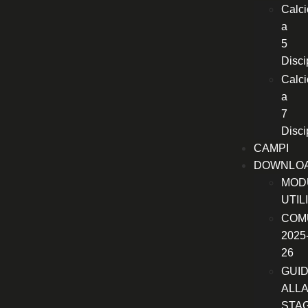
Calci
a
5
Disci
Calci
a
7
Disci
CAMPI
DOWNLO
MOD
UTILI
COM
2025
26
GUI
ALLA
STA