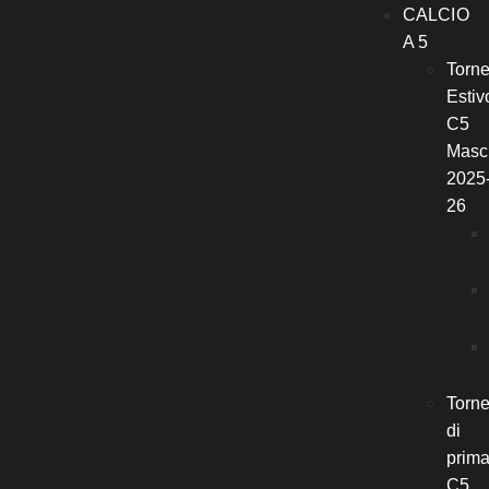
CALCIO
A 5
Torn
Estiv
C5
Masc
2025
26
Torn
di
prima
C5