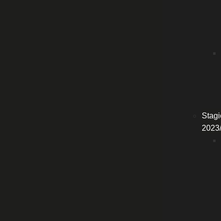
Stag
2023